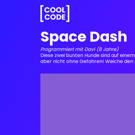
Space Dash
Programmiert mit
Daví
(8 Jahre)
Diese zwei bunten Hunde sind auf eine
aber nicht ohne Gefahren! Weiche den 