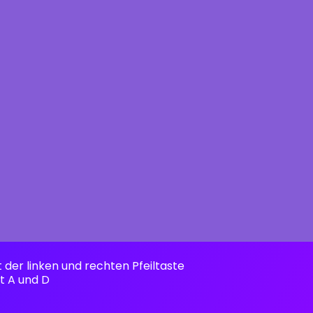
t der linken und rechten Pfeiltaste
it A und D