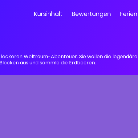
Kursinhalt
Bewertungen
Ferien
m leckeren Weltraum-Abenteuer. Sie wollen die legendär
Blöcken aus und sammle die Erdbeeren.