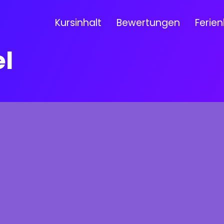
Kursinhalt
Bewertungen
Ferien
el