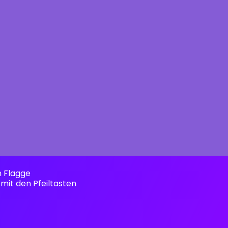
n Flagge
mit den Pfeiltasten