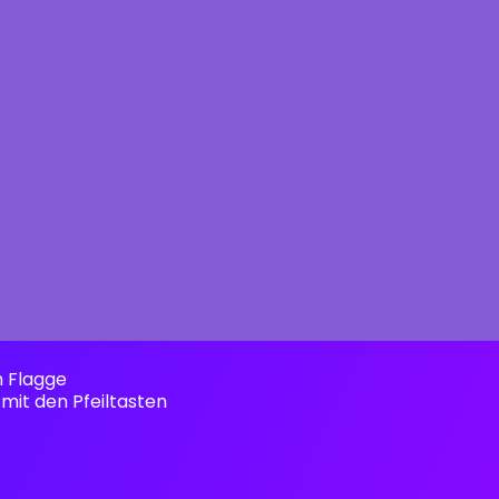
n Flagge
mit den Pfeiltasten