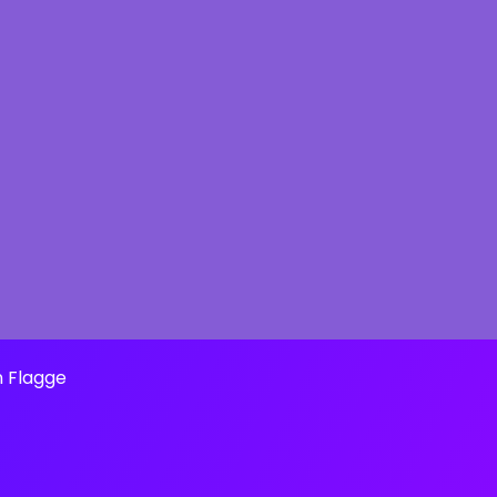
n Flagge