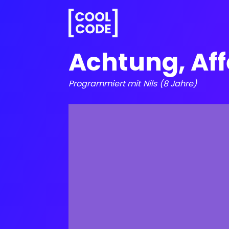
Achtung, Aff
Programmiert mit
Nils
(8 Jahre)