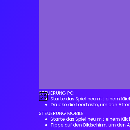
STEUERUNG PC:
Starte das Spiel neu mit einem Klic
Drücke die Leertaste, um den Af
STEUERUNG MOBILE:
Starte das Spiel neu mit einem Klic
Tippe auf den Bildschirm, um den