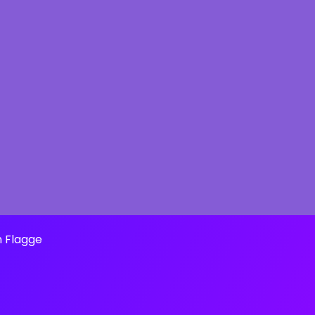
n Flagge