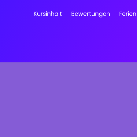
Kursinhalt
Bewertungen
Ferien