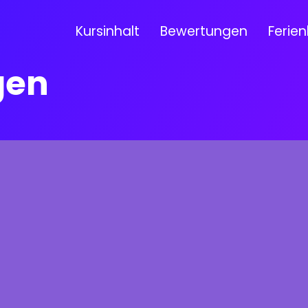
Kursinhalt
Bewertungen
Ferien
gen