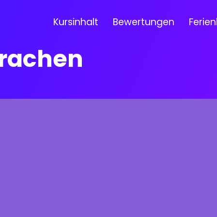
Kursinhalt
Bewertungen
Ferien
Drachen