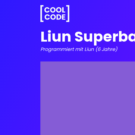
Liun Superba
Programmiert mit
Liun
(6 Jahre)