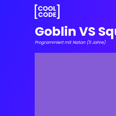
Goblin VS Sq
Programmiert mit
Natan
(11 Jahre)