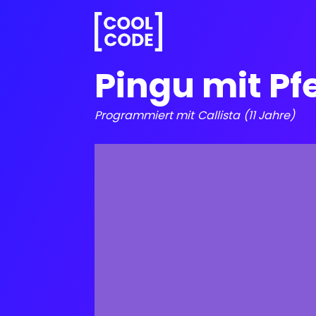
Pingu mit Pf
Programmiert mit
Callista
(11 Jahre)