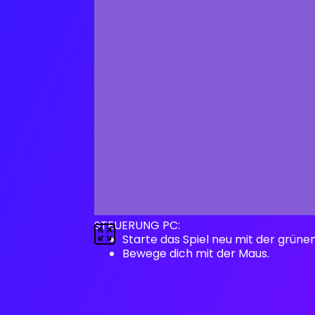
STEUERUNG PC:
Starte das Spiel neu mit der grüne
Bewege dich mit der Maus.