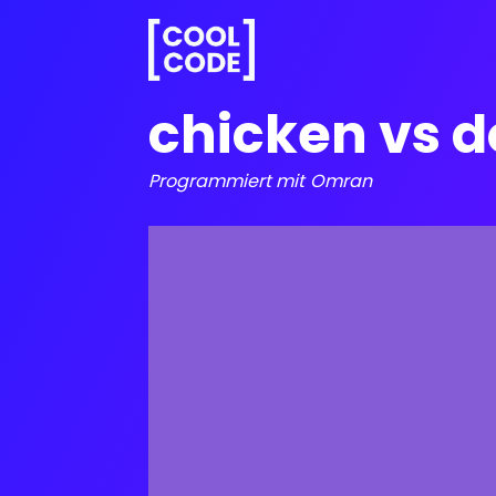
chicken vs d
Programmiert mit
Omran