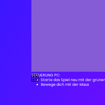
STEUERUNG PC:
Starte das Spiel neu mit der grüne
Bewege dich mit der Maus