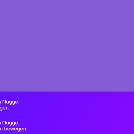
n Flagge.
gen.
n Flagge.
 zu bewegen.