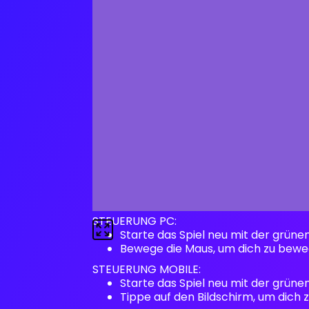
STEUERUNG PC:
Starte das Spiel neu mit der grüne
Bewege die Maus, um dich zu bewe
STEUERUNG MOBILE:
Starte das Spiel neu mit der grüne
Tippe auf den Bildschirm, um dich