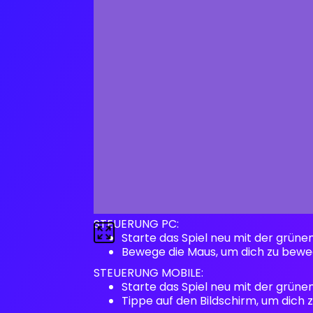
STEUERUNG PC:
Starte das Spiel neu mit der grüne
Bewege die Maus, um dich zu bewe
STEUERUNG MOBILE:
Starte das Spiel neu mit der grüne
Tippe auf den Bildschirm, um dich