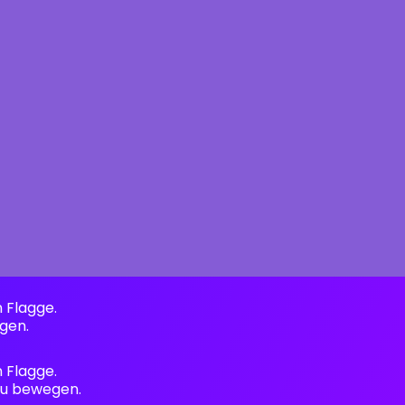
n Flagge.
gen.
n Flagge.
 zu bewegen.