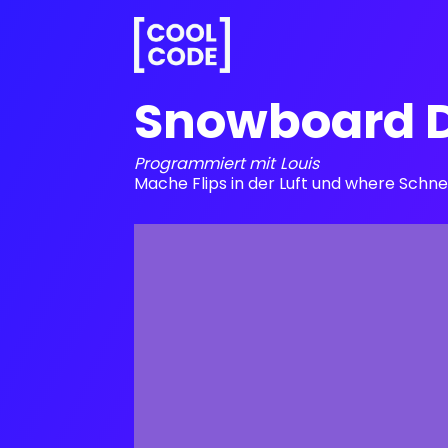
Snowboard 
Programmiert mit
Louis
Mache Flips in der Luft und where Schn