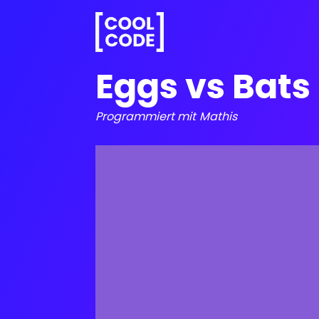
Eggs vs Bats
Programmiert mit
Mathis