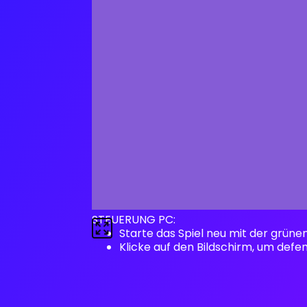
STEUERUNG PC:
Starte das Spiel neu mit der grüne
Klicke auf den Bildschirm, um defen