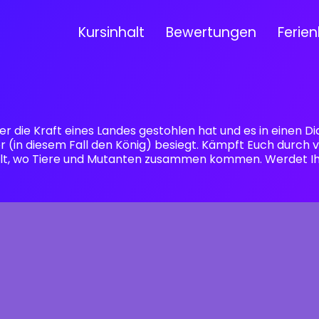
Kursinhalt
Bewertungen
Ferien
 der die Kraft eines Landes gestohlen hat und es in einen
r (in diesem Fall den König) besiegt. Kämpft Euch durch
elt, wo Tiere und Mutanten zusammen kommen. Werdet Ihr