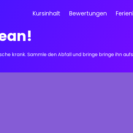
Kursinhalt
Bewertungen
Ferien
zean!
che krank. Sammle den Abfall und bringe bringe ihn aufs Bo