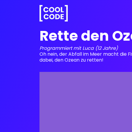
Rette den O
Programmiert mit
Luca
(12 Jahre)
Oh nein, der Abfall im Meer macht die Fis
dabei, den Ozean zu retten!