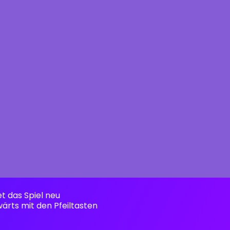
et das Spiel neu
ärts mit den Pfeiltasten