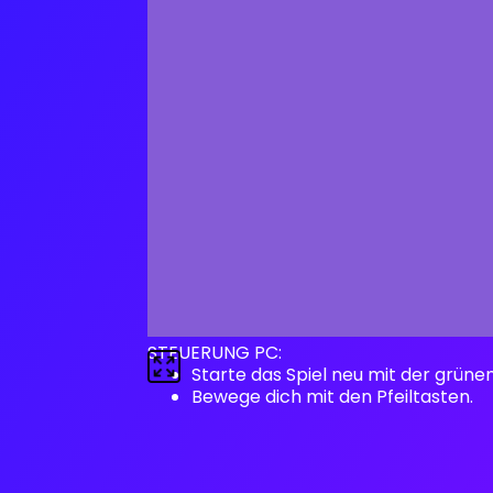
STEUERUNG PC:
Starte das Spiel neu mit der grüne
Bewege dich mit den Pfeiltasten.