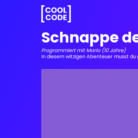
Schnappe de
Programmiert mit
Marlo
(10 Jahre)
In diesem witzigen Abenteuer musst du 