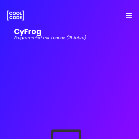
CyFrog
Programmiert mit
Lennox
(15 Jahre)