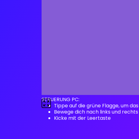
STEUERUNG PC:
Tippe auf die grüne Flagge, um das
Bewege dich nach links und rechts 
Kicke mit der Leertaste