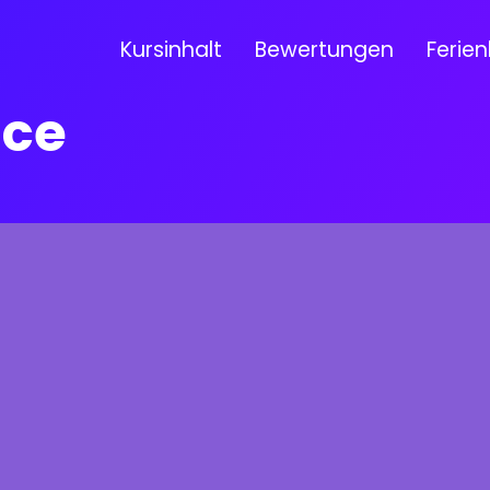
Kursinhalt
Bewertungen
Ferien
nce