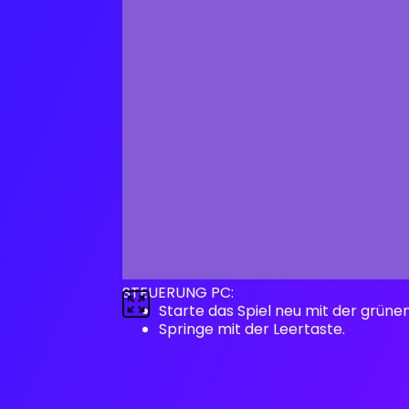
STEUERUNG PC:
Starte das Spiel neu mit der grüne
Springe mit der Leertaste.