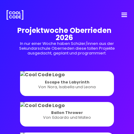
Projektwoche Oberrieden
2026
In nur einer Woche haben Schüler/innen aus der
Sekundarschule Oberrieden diese tollen Projekte
ausgedacht, geplant und programmiert.
Escape the Labyrinth
Von
Nora, Isabella und Leona
Ballon Thrower
Von
Edoardo und Mateo