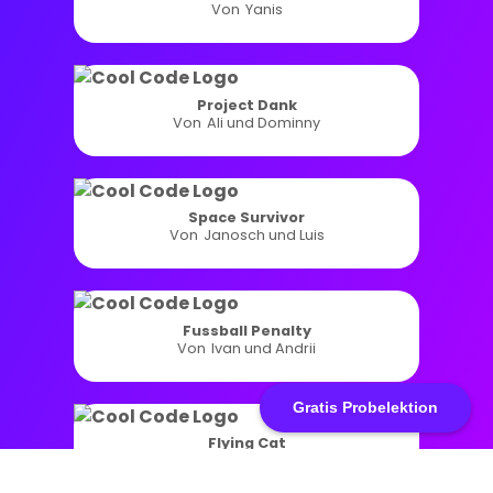
Von
Yanis
Project Dank
Von
Ali und Dominny
Space Survivor
Von
Janosch und Luis
Fussball Penalty
Von
Ivan und Andrii
Gratis Probelektion
Flying Cat
Von
Andrin und Alex